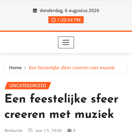
Ga
donderdag, 6 augustus 2026
naar
de
1:20:57 PM
inhoud
Home
Een feestelijke sfeer creeren met muziek
UNCATEGORIZED
Een feestelijke sfeer
creeren met muziek
Redactie
apr 13, 2026
0