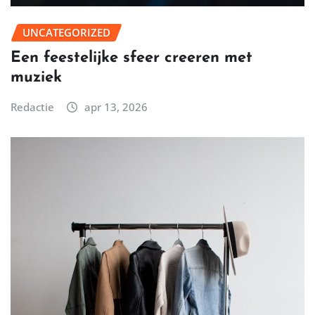
UNCATEGORIZED
Een feestelijke sfeer creeren met
muziek
Redactie
apr 13, 2026