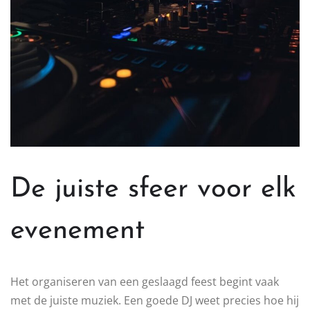
De juiste sfeer voor elk
evenement
Het organiseren van een geslaagd feest begint vaak
met de juiste muziek. Een goede DJ weet precies hoe hij