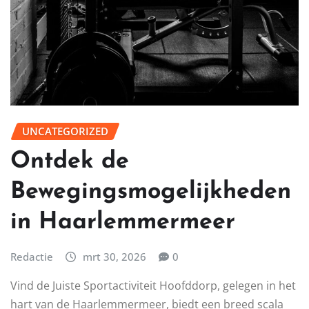
UNCATEGORIZED
Ontdek de
Bewegingsmogelijkheden
in Haarlemmermeer
Redactie
mrt 30, 2026
0
Vind de Juiste Sportactiviteit Hoofddorp, gelegen in het
hart van de Haarlemmermeer, biedt een breed scala