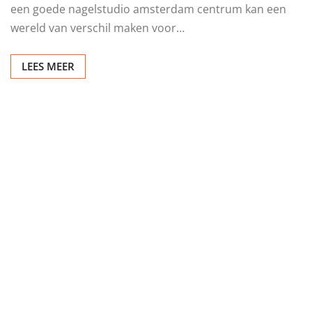
een goede nagelstudio amsterdam centrum kan een
wereld van verschil maken voor…
LEES MEER
KAPPER
Meer volume en lengte
voor je haar
Redactie
feb 24, 2026
0
Een nieuwe look creeren Wil je graag meer volume of
lengte in je haar? Dan zijn Hairextensions Den Bosch
een…