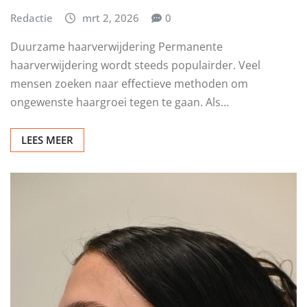
Redactie
mrt 2, 2026
0
Duurzame haarverwijdering Permanente
haarverwijdering wordt steeds populairder. Veel
mensen zoeken naar effectieve methoden om
ongewenste haargroei tegen te gaan. Als…
LEES MEER