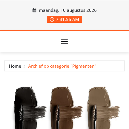
Ga
maandag, 10 augustus 2026
naar
de
7:41:56 AM
inhoud
Home
Archief op categorie "Pigmenten"