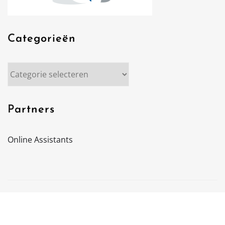
Categorieën
Categorieën
Partners
Online Assistants
Copyright © 2025 | biancaschrijft
|
NewsCorn
bij
ThemeArile