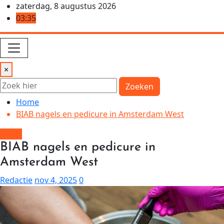
Ga
zaterdag, 8 augustus 2026
naar
03:35
de
inhoud
×
Zoeken
Home
BIAB nagels en pedicure in Amsterdam West
Nagel
BIAB nagels en pedicure in
Amsterdam West
Redactie
nov 4, 2025
0