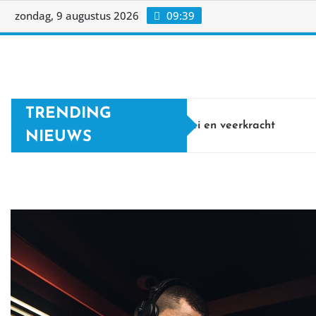
Ga
zondag, 9 augustus 2026
09:39
naar
de
Home
Over ons
Linkpartners
Contact
inhoud
TRENDING
Persoonlijke groei en veerkracht
NIEUWS