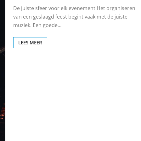
De juiste sfeer voor elk evenement Het organiseren
van een geslaagd feest begint vaak met de juiste
muziek. Een goede…
LEES MEER