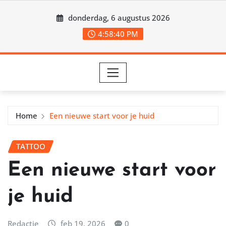
Ga
donderdag, 6 augustus 2026
naar
de
4:58:42 PM
inhoud
Home
Een nieuwe start voor je huid
TATTOO
Een nieuwe start voor
je huid
Redactie
feb 19, 2026
0