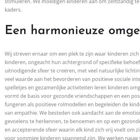
stimuleren. We moedigen kinderen aan om zelfstandig te
kaders.
Een harmonieuze omgev
Wij streven ernaar om een plek te zijn waar kinderen zich v
kinderen, ongeacht hun achtergrond of specifieke behoeft
uitnodigende sfeer te creëren, met veel natuurlijke licht
veel waarde aan het bevorderen van positieve sociale int
spelletjes en gezamenlijke activiteiten leren kinderen om
vormt de basis voor gezonde vriendschappen en een posi
fungeren als positieve rolmodellen en begeleiden de kind
van empathie. We besteden ook aandacht aan de emotione
gevoelens te herkennen, te benoemen en op een gezonde
en accepterende sfeer waarin elk kind zich vrij voelt om z
voor sommige kinderen spannend zijn. We werken nauw 