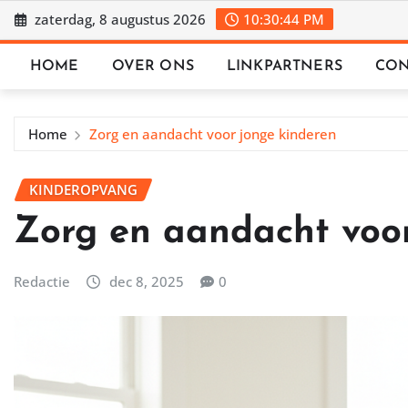
Ga
zaterdag, 8 augustus 2026
10:30:46 PM
naar
de
HOME
OVER ONS
LINKPARTNERS
CON
inhoud
Home
Zorg en aandacht voor jonge kinderen
KINDEROPVANG
Zorg en aandacht voor
Redactie
dec 8, 2025
0